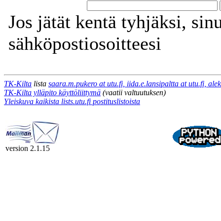
Jos jätät kentä tyhjäksi, sin
sähköpostiosoitteesi
TK-Kilta
lista
saara.m.pukero at utu.fi, iida.e.lansipaltta at utu.fi, ale
TK-Kilta ylläpito käyttöliittymä
(vaatii valtuutuksen)
Yleiskuva kaikista lists.utu.fi postituslistoista
version 2.1.15