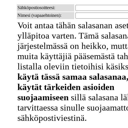
Sähköpostiosoitteesi:
Nimesi (vapaaehtoinen):
Voit antaa tähän salasanan ase
ylläpitoa varten. Tämä salasa
järjestelmässä on heikko, mutt
muita käyttäjiä pääsemästä ta
listalla oleviin tietoihisi käsik
käytä tässä samaa salasanaa,
käytät tärkeiden asioiden
suojaamiseen
sillä salasana l
tarvittaessa sinulle suojaamat
sähköpostiviestinä.