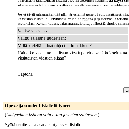
pääsemästä tahattomasti listalla oleviin tietoihisi käsiksi.
Älä käytä täs
sillä salasana lähetetään tarvittaessa sinulle suojaamattomana sähköpost
Jos et täytä salasanakenttää niin järjestelmä generoi automaattisesti sin
vahvistanut listalle liittymisesi. Voit aina pyytää järjestelmää lähettäm
asetuksiasi. Kerran kuussa, salasananmuistuttaja lähettää sinulle salasa
Valitse salasana:
Valittu salasana uudestaan:
Millä kielellä haluat ohjeet ja lomakkeet?
Haluatko vastaanottaa listan viestit päivittäisenä kokoelmana
yksittäisten viestien sijaan?
Captcha
Opex-sijaisuudet Listalle liittyneet
(
Liittyneiden lista on vain listan jäsenten saatavilla.
)
Syötä osoite ja salasana siirtyäksesi listalle: