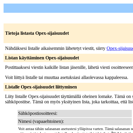
Tietoja listasta Opex-sijaisuudet
Nähdäksesi listalle aikaisemmin lähetetyt viestit, siirry
Opex-sijaisuu
Listan käyttäminen Opex-sijaisuudet
Postittaaksesi viestin kaikille listan jäsenille, lähetä viesti osoitteese
Voit liittyä listalle tai muuttaa asetuksiasi allaolevassa kappaleessa.
Listalle Opex-sijaisuudet liittyminen
Liity listalle Opex-sijaisuudet täyttämällä oheinen lomake. Tämä on sul
sähköpostitse. Tämä on myös yksityinen lista, joka tarkoittaa, että lista
Sähköpostiosoitteesi:
Nimesi (vapaaehtoinen):
Voit antaa tähän salasanan asetustesi ylläpitoa varten. Tämä salasanan s