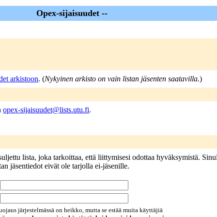
Opex-sijaisuudet --
det arkistoon
. (
Nykyinen arkisto on vain listan jäsenten saatavilla.
)
en
opex-sijaisuudet@lists.utu.fi
.
jettu lista, joka tarkoittaa, että liittymisesi odottaa hyväksymistä. Sinu
n jäsentiedot eivät ole tarjolla ei-jäsenille.
uojaus järjestelmässä on heikko, mutta se estää muita käyttäjiä