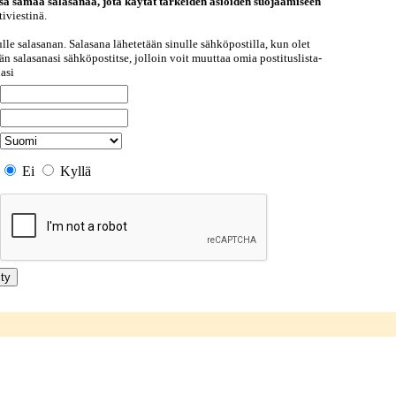
sä samaa salasanaa, jota käytät tärkeiden asioiden suojaamiseen
iviestinä.
ulle salasanan. Salasana lähetetään sinulle sähköpostilla, kun olet
ään salasanasi sähköpostitse, jolloin voit muuttaa omia postituslista-
nasi
Ei
Kyllä