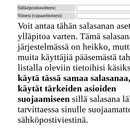
Sähköpostiosoitteesi:
Nimesi (vapaaehtoinen):
Voit antaa tähän salasanan ase
ylläpitoa varten. Tämä salasa
järjestelmässä on heikko, mutt
muita käyttäjiä pääsemästä ta
listalla oleviin tietoihisi käsik
käytä tässä samaa salasanaa,
käytät tärkeiden asioiden
suojaamiseen
sillä salasana l
tarvittaessa sinulle suojaamat
sähköpostiviestinä.