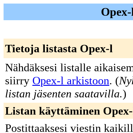
Opex-l
Tietoja listasta Opex-l
Nähdäksesi listalle aikaisem
siirry
Opex-l arkistoon
. (
Ny
listan jäsenten saatavilla.
)
Listan käyttäminen Opex-
Postittaaksesi viestin kaikill