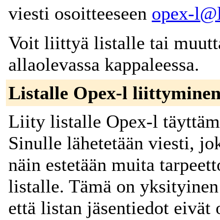
viesti osoitteeseen
opex-l@li
Voit liittyä listalle tai muut
allaolevassa kappaleessa.
Listalle Opex-l liittymine
Liity listalle Opex-l täyttä
Sinulle lähetetään viesti, jo
näin estetään muita tarpeett
listalle. Tämä on yksityinen 
että listan jäsentiedot eivät 