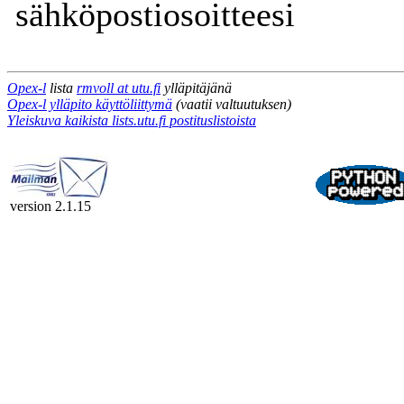
sähköpostiosoitteesi
Opex-l
lista
rmvoll at utu.fi
ylläpitäjänä
Opex-l ylläpito käyttöliittymä
(vaatii valtuutuksen)
Yleiskuva kaikista lists.utu.fi postituslistoista
version 2.1.15