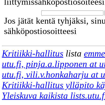
liittymissähköpostiosoiteesi
Jos jätät kentä tyhjäksi, sin
sähköpostiosoitteesi
Kritiikki-hallitus
lista
emmel
utu.fi, pinja.a.lipponen at u
utu.fi, vili.v.honkaharju at u
Kritiikki-hallitus ylläpito k
Yleiskuva kaikista lists.utu.f