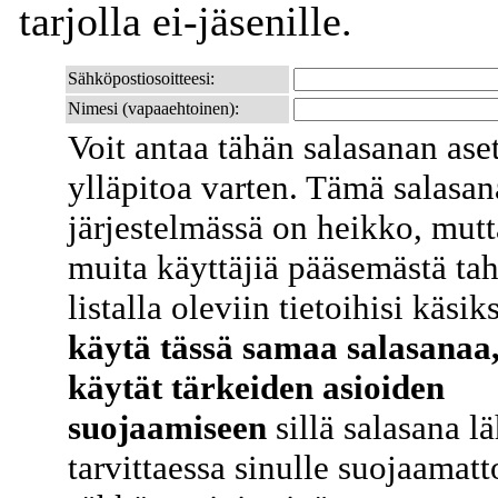
tarjolla ei-jäsenille.
Sähköpostiosoitteesi:
Nimesi (vapaaehtoinen):
Voit antaa tähän salasanan ase
ylläpitoa varten. Tämä salasa
järjestelmässä on heikko, mutt
muita käyttäjiä pääsemästä ta
listalla oleviin tietoihisi käsik
käytä tässä samaa salasanaa,
käytät tärkeiden asioiden
suojaamiseen
sillä salasana l
tarvittaessa sinulle suojaamat