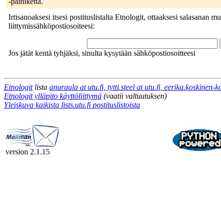
-painiketta.
Irtisanoaksesi itsesi postituslistalta Etnologit, ottaaksesi salasanan mu
liittymissähköpostiosoiteesi:
Jos jätät kentä tyhjäksi, sinulta kysytään sähköpostiosoitteesi
Etnologit
lista
anuraula at utu.fi, tytti.steel at utu.fi, eerika.koskinen-ko
Etnologit ylläpito käyttöliittymä
(vaatii valtuutuksen)
Yleiskuva kaikista lists.utu.fi postituslistoista
version 2.1.15