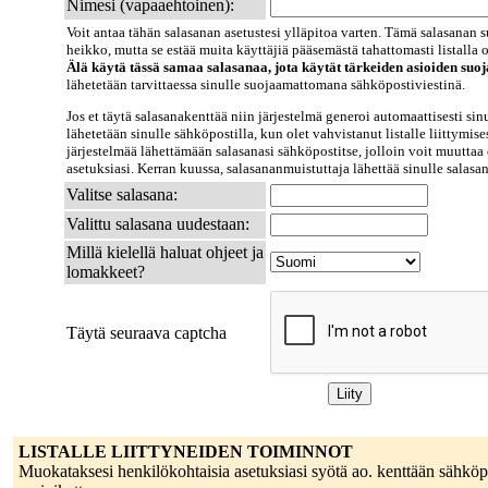
Nimesi (vapaaehtoinen):
Voit antaa tähän salasanan asetustesi ylläpitoa varten. Tämä salasanan s
heikko, mutta se estää muita käyttäjiä pääsemästä tahattomasti listalla ol
Älä käytä tässä samaa salasanaa, jota käytät tärkeiden asioiden suo
lähetetään tarvittaessa sinulle suojaamattomana sähköpostiviestinä.
Jos et täytä salasanakenttää niin järjestelmä generoi automaattisesti sin
lähetetään sinulle sähköpostilla, kun olet vahvistanut listalle liittymise
järjestelmää lähettämään salasanasi sähköpostitse, jolloin voit muuttaa 
asetuksiasi. Kerran kuussa, salasananmuistuttaja lähettää sinulle salasa
Valitse salasana:
Valittu salasana uudestaan:
Millä kielellä haluat ohjeet ja
lomakkeet?
Täytä seuraava captcha
LISTALLE LIITTYNEIDEN TOIMINNOT
Muokataksesi henkilökohtaisia asetuksiasi syötä ao. kenttään sähköpo